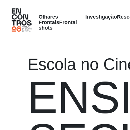
Olhares
Investigação
Rese
Frontais
Frontal
shots
Escola no Ci
ENS