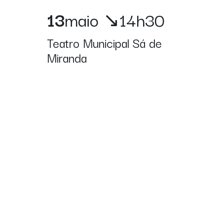
13
maio
↘14h30
Teatro Municipal Sá de
Miranda