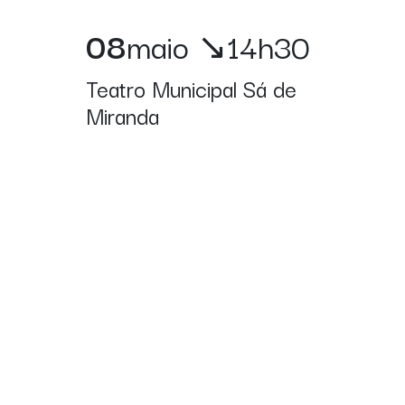
08
maio
↘14h30
Teatro Municipal Sá de
Miranda