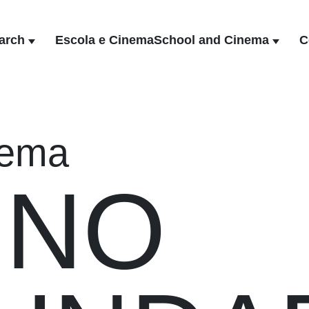
arch
Escola e Cinema
School and Cinema
C
nema
INO