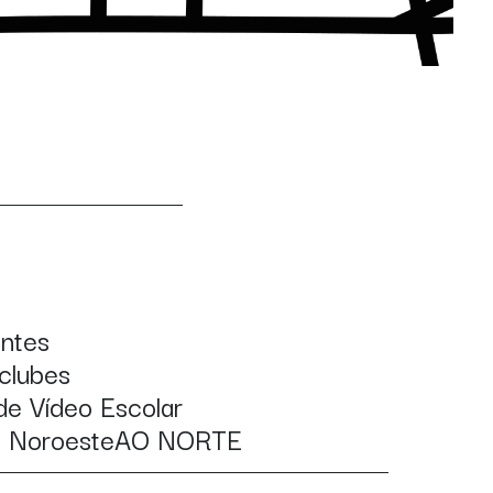
ntes
clubes
 de Vídeo Escolar
o Noroeste
AO NORTE