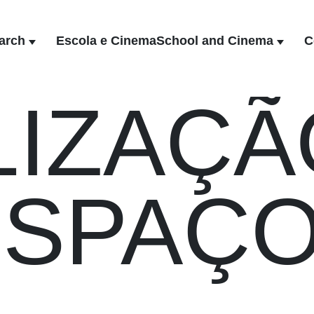
arch
Escola e Cinema
School and Cinema
C
LIZAÇÃ
ESPAÇ