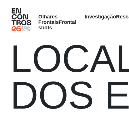
Olhares
Investigação
Rese
Frontais
Frontal
shots
LOCA
DOS 