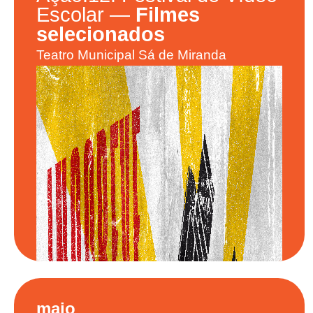
Escolar
—
Filmes
selecionados
Teatro Municipal Sá de Miranda
maio