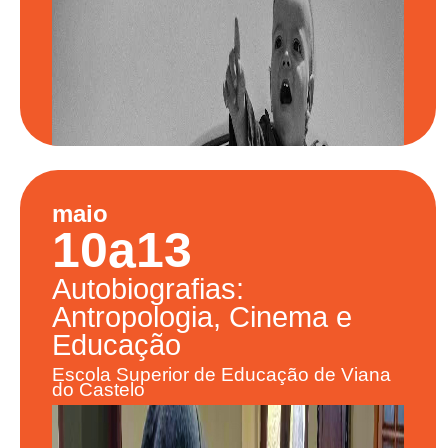
maio
10
a
13
Autobiografias:
Antropologia, Cinema e
Educação
Escola Superior de Educação de Viana
do Castelo