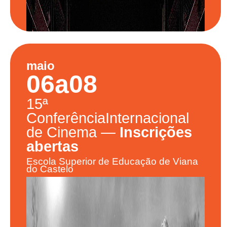
maio
06
a
08
15ª
Conferência
Internacional
de Cinema
—
Inscrições
abertas
Escola Superior de Educação de Viana
do Castelo