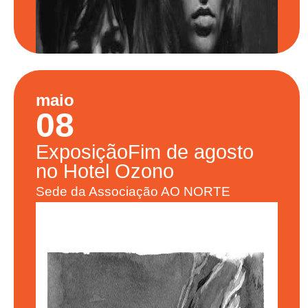
maio
08
Exposição
Fim de agosto
no Hotel Ozono
Sede da Associação AO NORTE