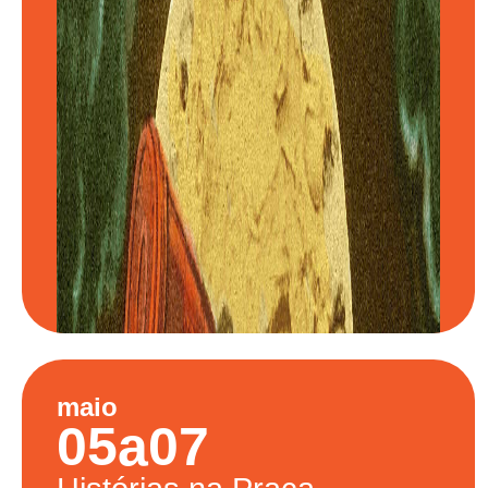
maio
05
a
07