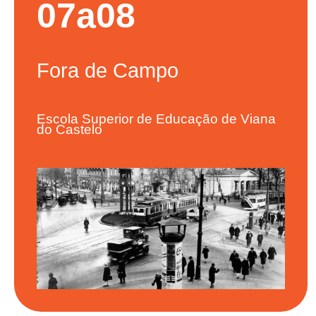
07
a
08
Fora
de Campo
Escola Superior de Educação de Viana
do Castelo